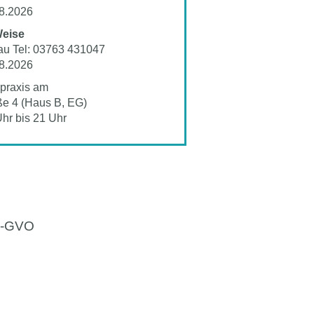
8.2026
Weise
au Tel: 03763 431047
8.2026
spraxis am
e 4 (Haus B, EG)
hr bis 21 Uhr
DS-GVO