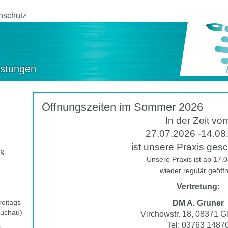
nschutz
istungen
Öffnungszeiten im Sommer 2026
In der Zeit vo
27.07.2026 -14.08
ist unsere Praxis ges
g
Unsere Praxis ist ab 17.
wieder regulär geöffn
Vertretung:
reitags
DM A. Gruner
auchau)
Virchowstr. 18, 08371 
Tel: 03763 1487