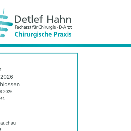
m
.2026
chlossen.
08.2026
et.
Glauchau
0