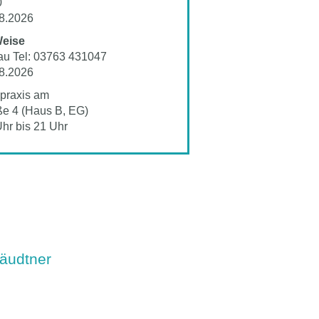
0
8.2026
Weise
au Tel: 03763 431047
8.2026
spraxis am
e 4 (Haus B, EG)
hr bis 21 Uhr
täudtner