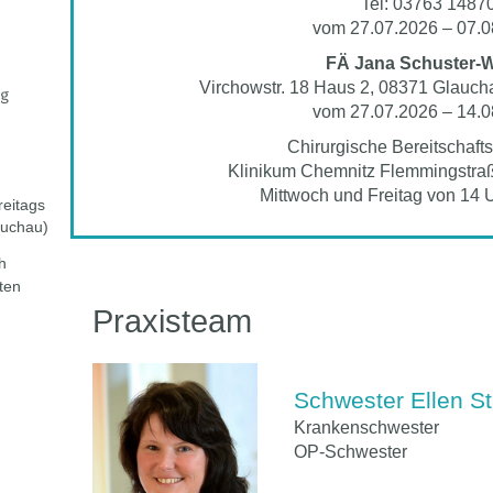
Tel: 03763 1487
vom 27.07.2026 – 07.0
FÄ Jana Schuster-
Virchowstr. 18 Haus 2, 08371 Glauch
g
vom 27.07.2026 – 14.0
Chirurgische Bereitschaft
Klinikum Chemnitz Flemmingstraß
Mittwoch und Freitag von 14 U
reitags
auchau)
h
ten
Praxisteam
Schwester Ellen S
Krankenschwester
OP-Schwester